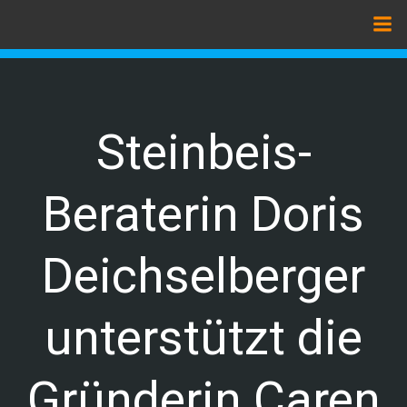
Zum
Inhalt
springen
Steinbeis-
Beraterin Doris
Deichselberger
unterstützt die
Gründerin Caren