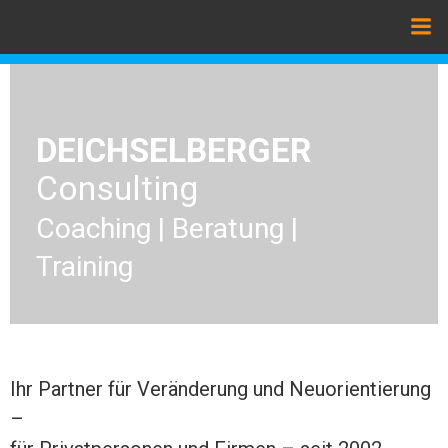
Zum
Inhalt
springen
DEICHSELBERGER
Consulting
Coaching | Beratung |
Training
Ihr Partner für Veränderung und Neuorientierung
–