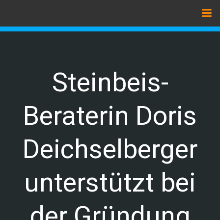
Zum
Inhalt
springen
Steinbeis-
Beraterin Doris
Deichselberger
unterstützt bei
der Gründung