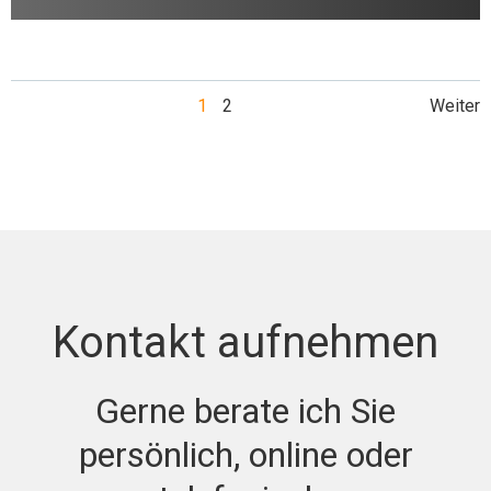
Posts
Po
Page
Page
1
2
Weiter
navigation
nav
Kontakt aufnehmen
Gerne berate ich Sie
persönlich, online oder