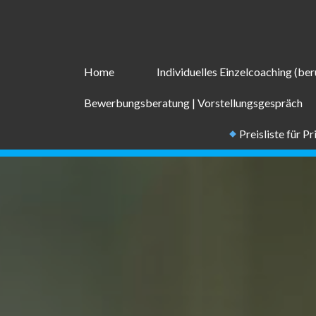
Zum
Inhalt
springen
Home
Individuelles Einzelcoaching (beru
Bewerbungsberatung | Vorstellungsgespräch
Preisliste für P