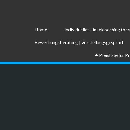
Zum
Inhalt
springen
Home
Individuelles Einzelcoaching (beru
Bewerbungsberatung | Vorstellungsgespräch
🔹Preisliste für P