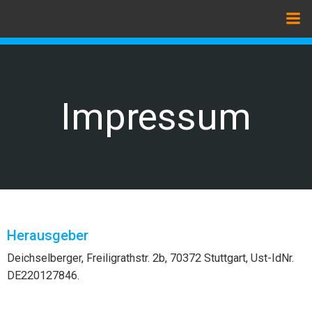
Zum
Inhalt
springen
Impressum
Herausgeber
Deichselberger, Freiligrathstr. 2b, 70372 Stuttgart, Ust-IdNr.
DE220127846.