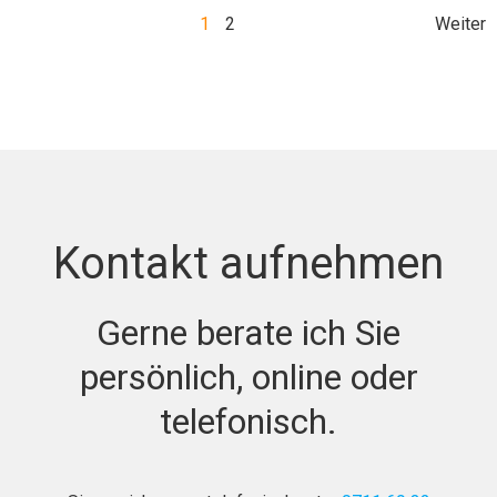
Posts
Po
Page
Page
1
2
Weiter
navigation
nav
Kontakt aufnehmen
Gerne berate ich Sie
persönlich, online oder
telefonisch.