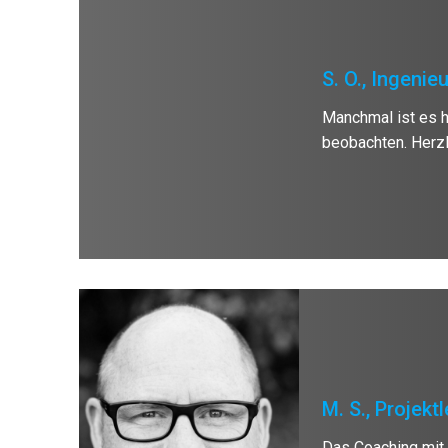
S. O., Ingenieu
Manchmal ist es hi
beobachten. Herzl
M. S., Projektl
Das Coaching mit 