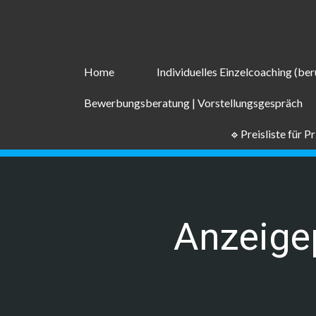
Zum
Inhalt
springen
Home
Individuelles Einzelcoaching (beru
Bewerbungsberatung | Vorstellungsgespräch
🔹Preisliste für P
Anzeige